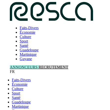
Skip
to
content
Faits-Divers
Économie
Culture
Sport
Santé
Guadeloupe
Martinique
Guyane
ANNONCEURS
RECRUTEMENT
FR
Faits-Divers
Économie
Culture
Sport
Santé
Guadeloupe
Martinique